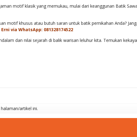
agaman motif klasik yang memukau, mulai dari keanggunan Batik Saw
n motif khusus atau butuh saran untuk batik pernikahan Anda? Ja
 Erni via WhatsApp: 081328174522
am dan nilai sejarah di balik warisan leluhur kita. Temukan kekayaa
alaman/artikel ini.