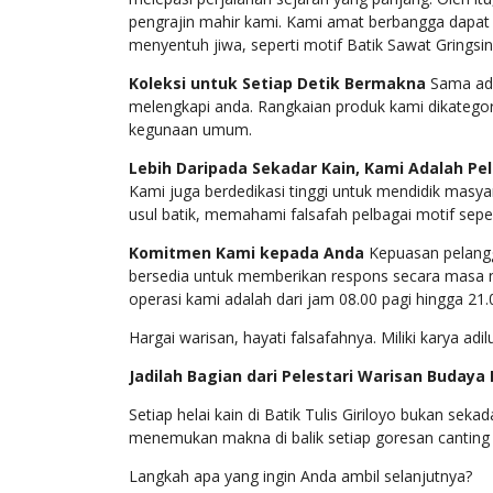
pengrajin mahir kami
.
Kami amat berbangga dapat 
menyentuh jiwa, seperti motif Batik Sawat Grings
Koleksi untuk Setiap Detik Bermakna
Sama ada
melengkapi anda.
Rangkaian produk kami dikategori
kegunaan umum
.
Lebih Daripada Sekadar Kain, Kami Adalah Pe
Kami juga berdedikasi tinggi untuk mendidik masya
usul batik, memahami falsafah pelbagai motif seper
Komitmen Kami kepada Anda
Kepuasan pelang
bersedia untuk memberikan respons secara masa n
operasi kami adalah dari jam 08.00 pagi hingga 2
Hargai warisan, hayati falsafahnya. Miliki karya ad
Jadilah Bagian dari Pelestari Warisan Budaya
Setiap helai kain di Batik Tulis Giriloyo bukan sek
menemukan makna di balik setiap goresan canting
Langkah apa yang ingin Anda ambil selanjutnya?