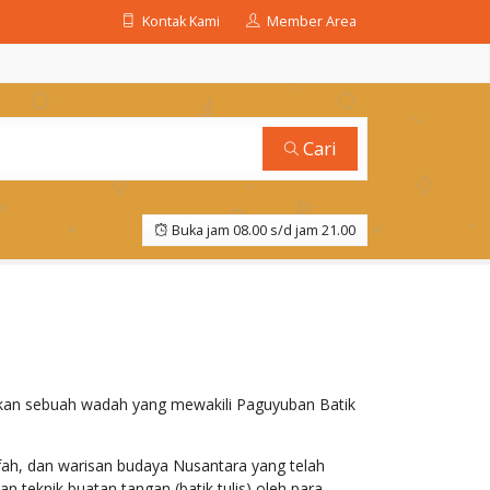
Kontak Kami
Member Area
Cari
Buka jam 08.00 s/d jam 21.00
an sebuah wadah yang mewakili Paguyuban Batik
afah, dan warisan budaya Nusantara yang telah
an teknik buatan tangan (batik tulis) oleh para