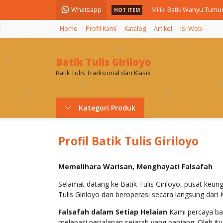
Whatsapp
Miliki Batik Wahyu Tumur
HOT ITEM
Home
Profil Kami
Katalog
Artikel
Isi Web
Motif Batik Wahyu Tumu
JUAL MOTIF BATIK SAWA
Batik Tulis Giriloyo
MOTIF BATIK WAHYU T
Batik Tulis Tradisional dan Klasik
Kategori Produk
Profil Batik Tulis Giriloyo
Memelihara Warisan, Menghayati Falsafah
Selamat datang ke Batik Tulis Giriloyo, pusat keungg
Tulis Giriloyo dan beroperasi secara langsung dari
Falsafah dalam Setiap Helaian
Kami percaya bah
melepasi perjalanan sejarah yang panjang
.
Oleh it