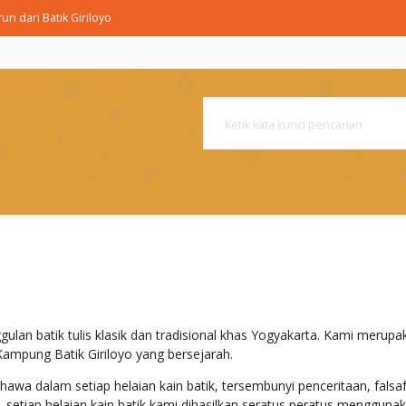
un dari Batik Giriloyo
run Sogan Latar Kembang Paca
T GRINGSING
UMURUN BLEDAK
ulan batik tulis klasik dan tradisional khas Yogyakarta
.
Kami merupak
 Kampung Batik Giriloyo yang bersejarah
.
awa dalam setiap helaian kain batik, tersembunyi penceritaan, fals
u, setiap helaian kain batik kami dihasilkan seratus peratus menggunak