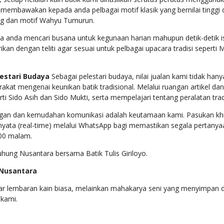
membawakan kepada anda pelbagai motif klasik yang bernilai tingg
ing dan motif Wahyu Tumurun
.
 anda mencari busana untuk kegunaan harian mahupun detik-detik is
kan dengan teliti agar sesuai untuk pelbagai upacara tradisi seperti 
lestari Budaya
Sebagai pelestari budaya, nilai jualan kami tidak ha
rakat mengenai keunikan batik tradisional
.
Melalui ruangan artikel da
ti Sido Asih dan Sido Mukti, serta mempelajari tentang peralatan tr
gan dan kemudahan komunikasi adalah keutamaan kami
.
Pasukan kh
yata (real-time) melalui WhatsApp bagi memastikan segala pertanya
1.00 malam
.
iluhung Nusantara bersama Batik Tulis Giriloyo.
 Nusantara
adar lembaran kain biasa, melainkan mahakarya seni yang menyimpan doa,
 kami.