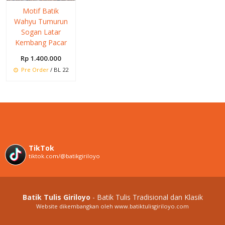
Motif Batik
Wahyu Tumurun
Sogan Latar
Kembang Pacar
Rp 1.400.000
Pre Order
/ BL 22
TikTok
tiktok.com/@batikgiriloyo
Batik Tulis Giriloyo
- Batik Tulis Tradisional dan Klasik
Website dikembangkan oleh www.batiktulisgiriloyo.com